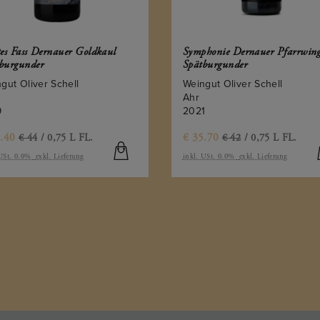
tes Fass Dernauer Goldkaul
Symphonie Dernauer Pfarrwing
burgunder
Spätburgunder
gut Oliver Schell
Weingut Oliver Schell
Ahr
9
2021
.40
€
35.70
€ 44
/ 0,75 L FL.
€ 42
/ 0,75 L FL.
 USt. 0.0%
exkl. Lieferung
inkl. USt. 0.0%
exkl. Lieferung