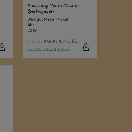
Sonnenberg Grosses Gewächs
Spätburgunder
Weingut Meyer-Näkel
Ahr
2019
€
45.81
€ 53.9
/ 0,75 L FL.
inkl. USt. 0.0%
exkl. Lieferung