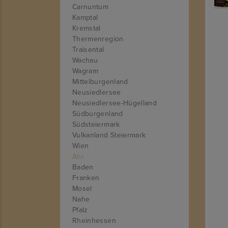
Carnuntum
Kamptal
Kremstal
Thermenregion
Traisental
Wachau
Wagram
Mittelburgenland
Neusiedlersee
Neusiedlersee-Hügelland
Südburgenland
Südsteiermark
Vulkanland Steiermark
Wien
Ahr
Baden
Franken
Mosel
Nahe
Pfalz
Rheinhessen