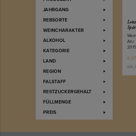
Garda Bresciano
JAHRGANG
Douro
Elgin
REBSORTE
Letz
Walker Bay
Spät
WEINCHARAKTER
Paarl
Wein
Stellenbosch
ALKOHOL
Ahr
Mainque - Patagonien
201
KATEGORIE
Mendoza
Colchagua - Valle Central
€
37
LAND
Istrien
inkl.
Venetien
REGION
Rheingau
FALSTAFF
Provence
RESTZUCKERGEHALT
FÜLLMENGE
PREIS