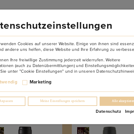
VERSANDKOSTENFREI AB 149€
tenschutzeinstellungen
AKTUELLES
NEWSLETTER
KONTAKT
ÜBER U
rwenden Cookies auf unserer Website. Einige von ihnen sind essenzi
d andere uns helfen, diese Website und Ihre Erfahrung zu verbesse
nnen Ihre freiwillige Zustimmung jederzeit widerrufen. Weitere
ationen (auch zu Datenübermittlungen) und Einstellungsmöglichkeite
 Sie unter "Cookie Einstellungen" und in unseren Datenschutzhinwei
twendig
Marketing
Anpassen
Meine Einstellungen speichern
Alle akzeptiere
mente anzeigen
1 – 5
of
5
Datenschutz
Imp