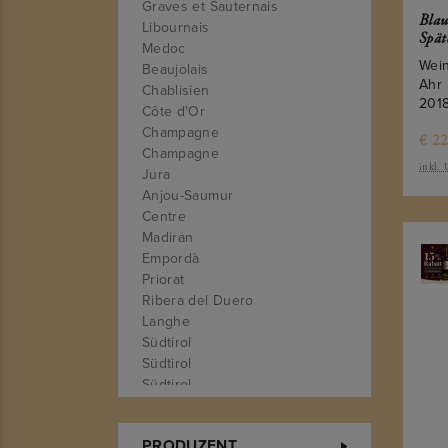
Graves et Sauternais
Blau
Libournais
Spät
Medoc
Wei
Beaujolais
Ahr
Chablisien
201
Côte d'Or
Champagne
€
22
Champagne
inkl.
Jura
Anjou-Saumur
Centre
Madiran
Empordà
Priorat
Ribera del Duero
Langhe
Südtirol
Südtirol
Südtirol
Toskana
Toskana
PRODUZENT
Treviso