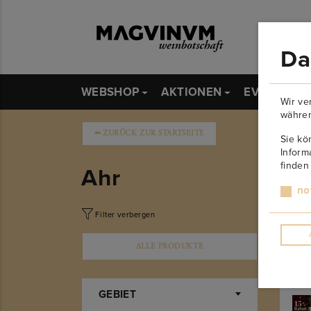
Da
WEBSHOP
AKTIONEN
EVENTS
Wir ve
währen
➥
ZURÜCK ZUR STARTSEITE
Sie kö
Inform
finden
Ahr
no
Filter verbergen
Ele
ALLE PRODUKTE
GEBIET