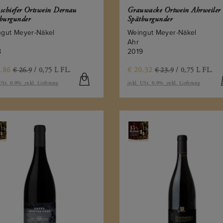
schiefer Ortswein Dernau
Grauwacke Ortwein Ahrweiler
burgunder
Spätburgunder
ngut Meyer-Näkel
Weingut Meyer-Näkel
Ahr
8
2019
.86
€
20.32
€ 26.9
/ 0,75 L FL.
€ 23.9
/ 0,75 L FL.
 USt. 0.0%
exkl. Lieferung
inkl. USt. 0.0%
exkl. Lieferung