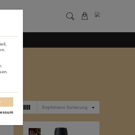
NS
ell,
rn.
n
sen.
n
Empfohlene Sortierung
ressum