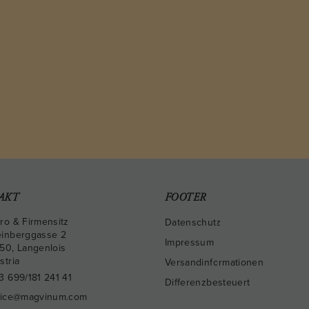
AKT
FOOTER
ro & Firmensitz
Datenschutz
inberggasse 2
Impressum
50
,
Langenlois
stria
Versandinformationen
3 699/181 241 41
Differenzbesteuert
fice@magvinum.com