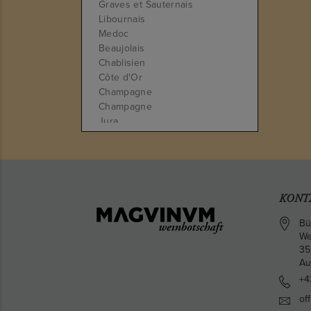
Graves et Sauternais
Libournais
Medoc
Beaujolais
Chablisien
Côte d'Or
Champagne
Champagne
Jura
Anjou-Saumur
Centre
Madiran
Empordà
Priorat
KONT
Ribera del Duero
Langhe
Bü
We
Südtirol
35
Südtirol
Au
Südtirol
+4
Toskana
Toskana
of
Treviso