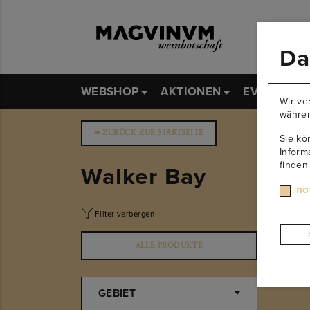
Da
WEBSHOP
AKTIONEN
EVENTS
Wir ve
währen
➥
ZURÜCK ZUR STARTSEITE
Sie kö
Inform
finden
Walker Bay
no
Filter verbergen
ALLE PRODUKTE
GEBIET