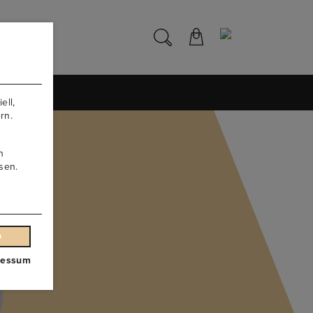
NS
ell,
rn.
n
sen.
n
ressum