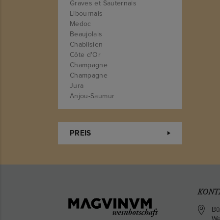
Graves et Sauternais
Libournais
Medoc
Beaujolais
Chablisien
Côte d'Or
Champagne
Champagne
Jura
Anjou-Saumur
Centre
Madiran
Empordà
PREIS
Priorat
Ribera del Duero
Langhe
Südtirol
Südtirol
Südtirol
KONT
Toskana
Toskana
Bü
We
Treviso