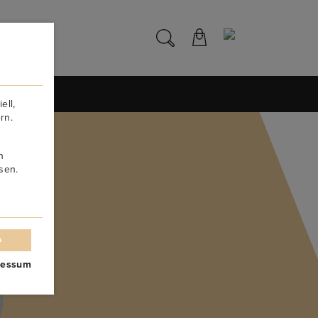
NS
ell,
rn.
n
sen.
n
ressum