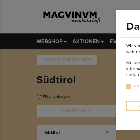
Da
WEBSHOP
AKTIONEN
EVENTS
Wir ve
währen
➥
ZURÜCK ZUR STARTSEITE
Sie kö
Inform
finden
Südtirol
no
Filter verbergen
ALLE PRODUKTE
GEBIET