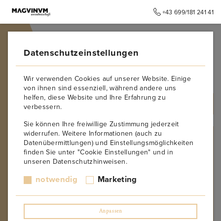
+43 699/181 241 41
➥
ZURÜCK ZUR STARTSEITE
Datenschutzeinstellungen
Muskateller
Wir verwenden Cookies auf unserer Website. Einige
von ihnen sind essenziell, während andere uns
helfen, diese Website und Ihre Erfahrung zu
ALLE PRODUKTE
verbessern.
Sie können Ihre freiwillige Zustimmung jederzeit
widerrufen. Weitere Informationen (auch zu
REBSORTE
Datenübermittlungen) und Einstellungsmöglichkeiten
finden Sie unter "Cookie Einstellungen" und in
Albarino
unseren Datenschutzhinweisen.
Moscato
Malvasier
notwendig
Marketing
Manzoni Rosso
Barbera
Blaufränkisch
Anpassen
Boal Branco