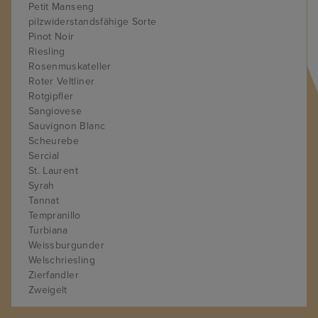
Petit Manseng
pilzwiderstandsfähige Sorte
Pinot Noir
Riesling
Rosenmuskateller
Roter Veltliner
Rotgipfler
Sangiovese
Sauvignon Blanc
Scheurebe
Sercial
St. Laurent
Syrah
Tannat
Tempranillo
Turbiana
Weissburgunder
Welschriesling
Zierfandler
Zweigelt