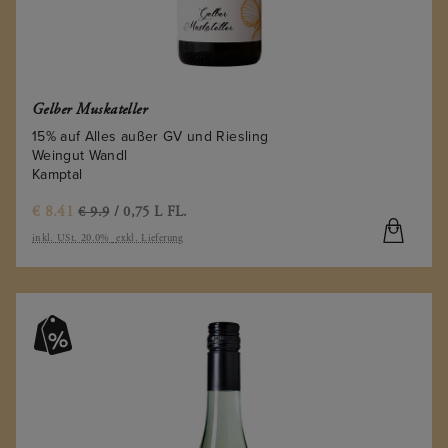
Gelber Muskateller
15% auf Alles außer GV und Riesling
Weingut Wandl
Kamptal
€
8.41
€ 9.9
/ 0,75 L FL.
inkl. USt. 20.0%
exkl. Lieferung