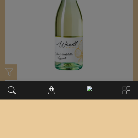
Gelber Muskateller Frizzante
15% auf Alles außer GV und Riesling
Weingut Wandl
Kamptal
€
10.12
€ 11.9
/ 0,75 L FL.
inkl. USt. 20.0%
exkl. Lieferung