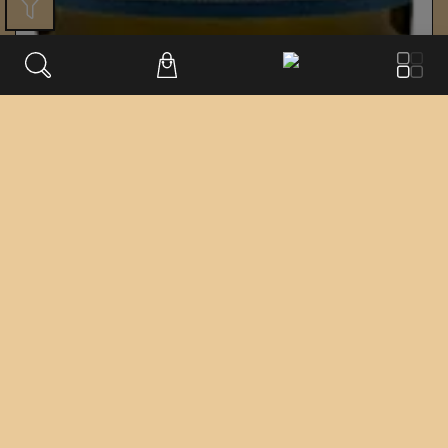
Berg Schlossberg Katerloch Riesling
Bischöfliches Weingut Rüdesheim
Rheingau
2019
€
23.90
/ 0,75 l Fl.
inkl. USt. 0.0%
exkl. Lieferung