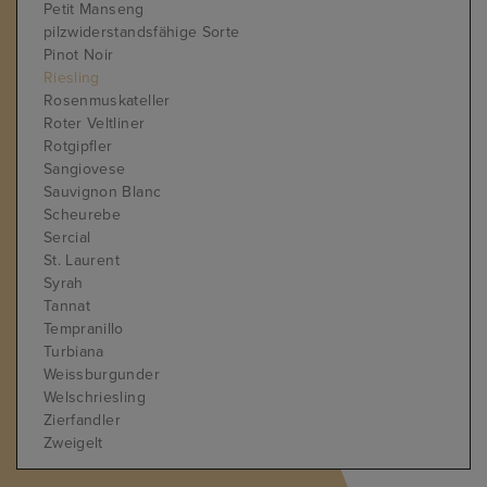
Petit Manseng
pilzwiderstandsfähige Sorte
Pinot Noir
Riesling
Rosenmuskateller
Roter Veltliner
Rotgipfler
Sangiovese
Sauvignon Blanc
Scheurebe
Sercial
St. Laurent
Syrah
Tannat
Tempranillo
Turbiana
Weissburgunder
Welschriesling
Zierfandler
Zweigelt