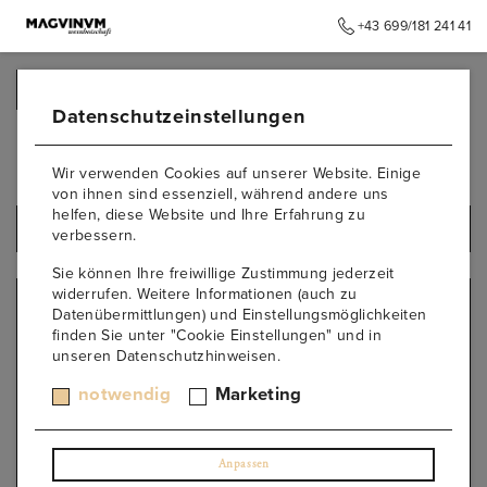
+43 699/181 241 41
➥
ZURÜCK ZUR STARTSEITE
Datenschutzeinstellungen
Riesling
Wir verwenden Cookies auf unserer Website. Einige
von ihnen sind essenziell, während andere uns
helfen, diese Website und Ihre Erfahrung zu
ALLE PRODUKTE
verbessern.
Sie können Ihre freiwillige Zustimmung jederzeit
widerrufen. Weitere Informationen (auch zu
REBSORTE
Datenübermittlungen) und Einstellungsmöglichkeiten
finden Sie unter "Cookie Einstellungen" und in
Albarino
unseren Datenschutzhinweisen.
Moscato
Malvasier
notwendig
Marketing
Manzoni Rosso
Barbera
Blaufränkisch
Anpassen
Boal Branco