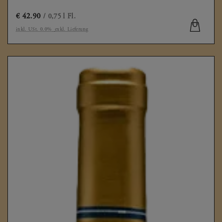
€
42.90
/ 0,75 l Fl.
inkl. USt. 0.0%
exkl. Lieferung