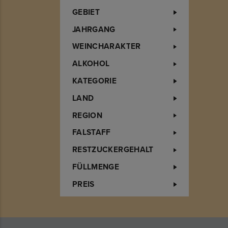
Turbiana
GEBIET
Weissburgunder
JAHRGANG
Welschriesling
Zierfandler
WEINCHARAKTER
Zweigelt
ALKOHOL
KATEGORIE
LAND
REGION
FALSTAFF
RESTZUCKERGEHALT
FÜLLMENGE
PREIS