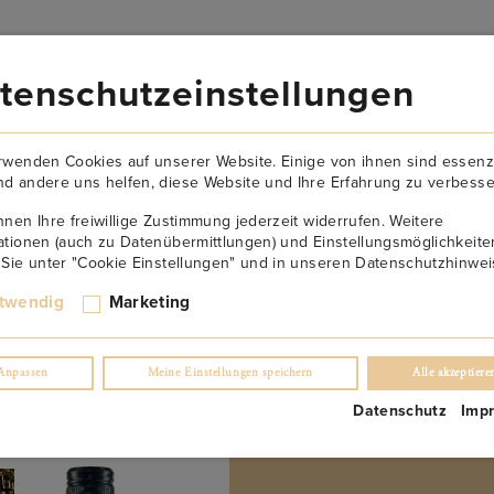
VERSANDKOSTENFREI AB 149€
tenschutzeinstellungen
AKTUELLES
NEWSLETTER
KONTAKT
ÜBER U
rwenden Cookies auf unserer Website. Einige von ihnen sind essenzi
d andere uns helfen, diese Website und Ihre Erfahrung zu verbesse
nnen Ihre freiwillige Zustimmung jederzeit widerrufen. Weitere
ationen (auch zu Datenübermittlungen) und Einstellungsmöglichkeite
 Sie unter "Cookie Einstellungen" und in unseren Datenschutzhinwei
twendig
Marketing
Anpassen
Meine Einstellungen speichern
Alle akzeptiere
mente anzeigen
1 – 1
of
1
Datenschutz
Imp