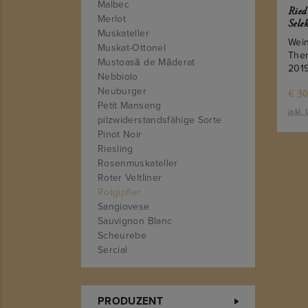
Malbec
Ried
Merlot
Sele
Muskateller
Wein
Muskat-Ottonel
The
Mustoasă de Măderat
201
Nebbiolo
Neuburger
€
30
Petit Manseng
inkl.
pilzwiderstandsfähige Sorte
Pinot Noir
Riesling
Rosenmuskateller
Roter Veltliner
Rotgipfler
Sangiovese
Sauvignon Blanc
Scheurebe
Sercial
St. Laurent
Syrah
Tannat
PRODUZENT
Tempranillo