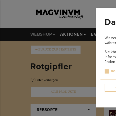
Da
WEBSHOP
AKTIONEN
EVENTS
Wir ve
währen
➥
ZURÜCK ZUR STARTSEITE
Sie kö
Inform
finden
Rotgipfler
no
Filter verbergen
Ele
ALLE PRODUKTE
REBSORTE