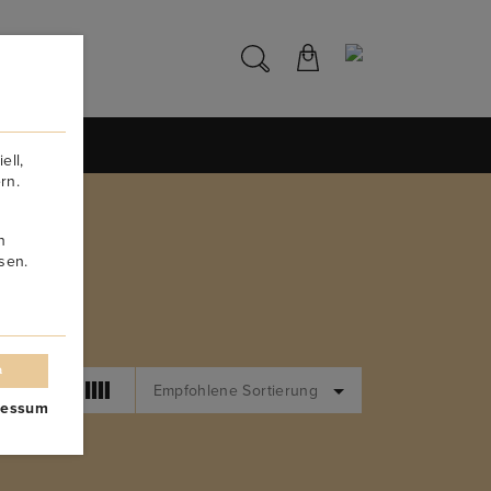
NS
ell,
rn.
n
sen.
n
Empfohlene Sortierung
ressum