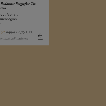
 Rodauner Rotgipfler Top
ktion
gut Alphart
rmenregion
9
.52
€ 35.9
/ 0,75 L FL.
 USt. 0.0%
exkl. Lieferung