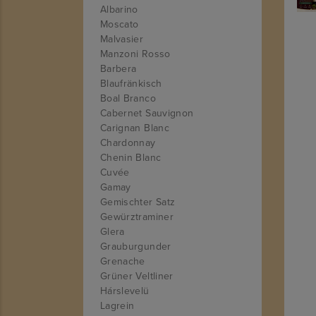
Albarino
Moscato
Malvasier
Manzoni Rosso
Barbera
Blaufränkisch
Boal Branco
Cabernet Sauvignon
Carignan Blanc
Chardonnay
Chenin Blanc
Cuvée
Gamay
Gemischter Satz
Gewürztraminer
Glera
Grauburgunder
Grenache
Grüner Veltliner
Hárslevelü
Lagrein