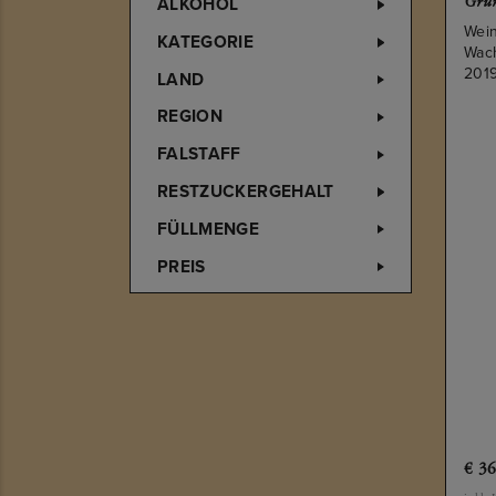
ALKOHOL
Grün
Wein
KATEGORIE
Wac
201
LAND
REGION
FALSTAFF
RESTZUCKERGEHALT
FÜLLMENGE
PREIS
€
36