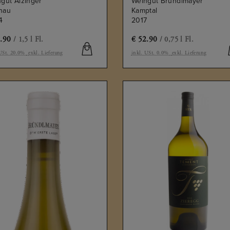
gut Alzinger
Weingut Bründlmayer
hau
Kamptal
4
2017
.90
€
52.90
/ 1,5 l Fl.
/ 0,75 l Fl.
 USt. 20.0%
exkl. Lieferung
inkl. USt. 0.0%
exkl. Lieferung