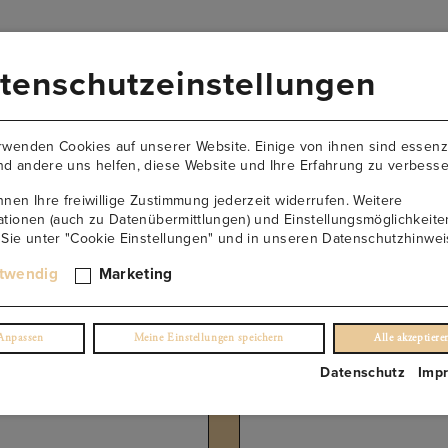
VERSANDKOSTENFREI AB 149€
tenschutzeinstellungen
AKTUELLES
NEWSLETTER
KONTAKT
ÜBER U
rwenden Cookies auf unserer Website. Einige von ihnen sind essenzi
d andere uns helfen, diese Website und Ihre Erfahrung zu verbesse
nnen Ihre freiwillige Zustimmung jederzeit widerrufen. Weitere
ationen (auch zu Datenübermittlungen) und Einstellungsmöglichkeite
 Sie unter "Cookie Einstellungen" und in unseren Datenschutzhinwei
otional
twendig
Marketing
Anpassen
Meine Einstellungen speichern
Alle akzeptiere
mente anzeigen
1 – 12
of
21
Datenschutz
Imp