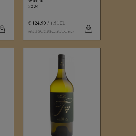
Wachau
2024
€
124.90
/ 1,5 l Fl.
inkl. USt. 20.0%
exkl. Lieferung