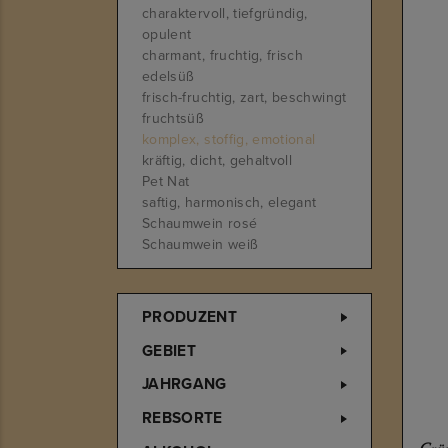
charaktervoll, tiefgründig,
opulent
charmant, fruchtig, frisch
edelsüß
frisch-fruchtig, zart, beschwingt
fruchtsüß
komplex, stoffig, emotional
kräftig, dicht, gehaltvoll
Pet Nat
saftig, harmonisch, elegant
Schaumwein rosé
Schaumwein weiß
PRODUZENT
GEBIET
JAHRGANG
REBSORTE