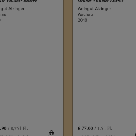
er Veltliner Reserve
Grüner Veltliner Reserve
gut Alzinger
Weingut Alzinger
hau
Wachau
9
2018
.90
€
77.00
/ 0,75 l Fl.
/ 1,5 l Fl.