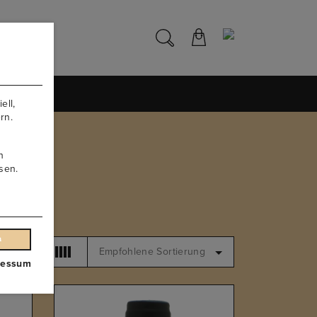
NS
ell,
rn.
n
sen.
n
Empfohlene Sortierung
ressum