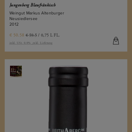
Jungenberg Blaufränkisch
Weingut Markus Altenburger
Neusiedlersee
2012
€
50.58
€ 59.5
/ 0,75 L FL.
inkl. USt. 0.0%
exkl. Lieferung