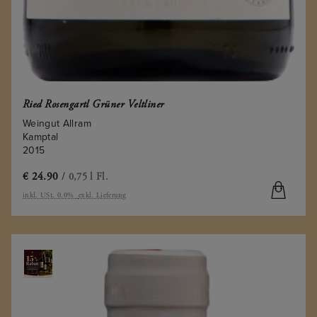
Ried Rosengartl Grüner Veltliner
Weingut Allram
Kamptal
2015
€
24.90
/ 0,75 l Fl.
inkl. USt. 0.0%
exkl. Lieferung