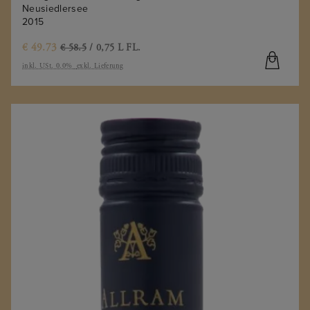
Neusiedlersee
2015
€
49.73
€ 58.5
/ 0,75 L FL.
inkl. USt. 0.0%
exkl. Lieferung