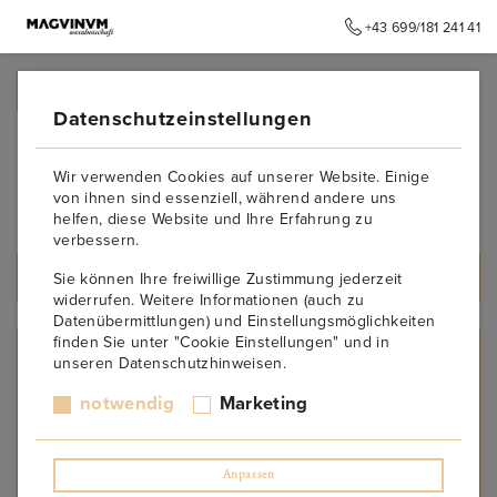
+43 699/181 241 41
➥
ZURÜCK ZUR STARTSEITE
Datenschutzeinstellungen
saftig, harmonisch,
Wir verwenden Cookies auf unserer Website. Einige
elegant
von ihnen sind essenziell, während andere uns
helfen, diese Website und Ihre Erfahrung zu
verbessern.
Sie können Ihre freiwillige Zustimmung jederzeit
ALLE PRODUKTE
widerrufen. Weitere Informationen (auch zu
Datenübermittlungen) und Einstellungsmöglichkeiten
finden Sie unter "Cookie Einstellungen" und in
WEINCHARAKTER
unseren Datenschutzhinweisen.
charaktervoll, tiefgründig, opulent
notwendig
Marketing
charmant, fruchtig, frisch
edelsüß
frisch-fruchtig, zart, beschwingt
Anpassen
fruchtsüß