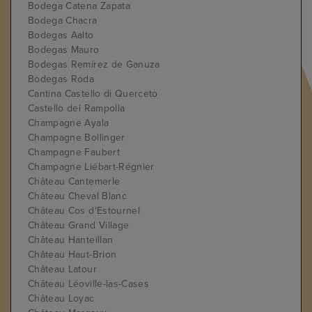
Bodega Catena Zapata
Bodega Chacra
Bodegas Aalto
Bodegas Mauro
Bodegas Remírez de Ganuza
Bodegas Roda
Cantina Castello di Querceto
Castello dei Rampolla
Champagne Ayala
Champagne Bollinger
Champagne Faubert
Champagne Liébart-Régnier
Château Cantemerle
Château Cheval Blanc
Château Cos d'Estournel
Château Grand Village
Château Hanteillan
Château Haut-Brion
Château Latour
Château Léoville-las-Cases
Château Loyac