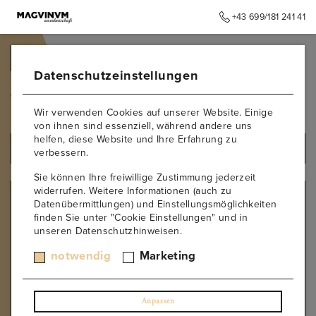
+43 699/181 241 41
➥
ZURÜCK ZUR STARTSEITE
Datenschutzeinstellungen
Weingut Wandl
Wir verwenden Cookies auf unserer Website. Einige
von ihnen sind essenziell, während andere uns
helfen, diese Website und Ihre Erfahrung zu
ALLE PRODUKTE
verbessern.
Sie können Ihre freiwillige Zustimmung jederzeit
widerrufen. Weitere Informationen (auch zu
PRODUZENT
Datenübermittlungen) und Einstellungsmöglichkeiten
finden Sie unter "Cookie Einstellungen" und in
Kurt Angerer
unseren Datenschutzhinweisen.
Château Paradis
Forjas del Salnes – Rodrigo Mendez
notwendig
Marketing
Weingut Wandl
Weingut Toni Söllner
Weingut Oliver Schell
Anpassen
Weingut Roxanich