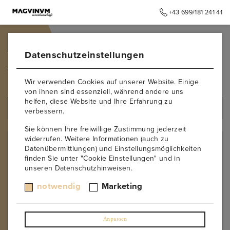
+43 699/181 241 41
➥
ZURÜCK ZUR STARTSEITE
Datenschutzeinstellungen
VDP.ORTSWEIN
Wir verwenden Cookies auf unserer Website. Einige
von ihnen sind essenziell, während andere uns
helfen, diese Website und Ihre Erfahrung zu
ALLE PRODUKTE
verbessern.
Sie können Ihre freiwillige Zustimmung jederzeit
widerrufen. Weitere Informationen (auch zu
KLASSIFIZIERTE LAGE
Datenübermittlungen) und Einstellungsmöglichkeiten
finden Sie unter "Cookie Einstellungen" und in
1 ÖTW Lage Österreichische Traditionsweingüter
unseren Datenschutzhinweisen.
Erste STK Ried
Große STK Ried
notwendig
Marketing
Ried Pössnitzberg
STK Herkunftswein
VDP.ERSTE LAGE
Anpassen
VDP.GROSSES GEWÄCHS