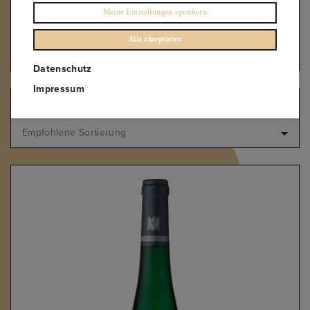
VDP.GUTSWEIN
Meine Einstellungen speichern
VDP.ORTSWEIN
Wachau Federspiel
Alle akzeptieren
Wachau Smaragd
Datenschutz
Impressum
Elemente anzeigen
1 – 1
of
1
Empfohlene Sortierung