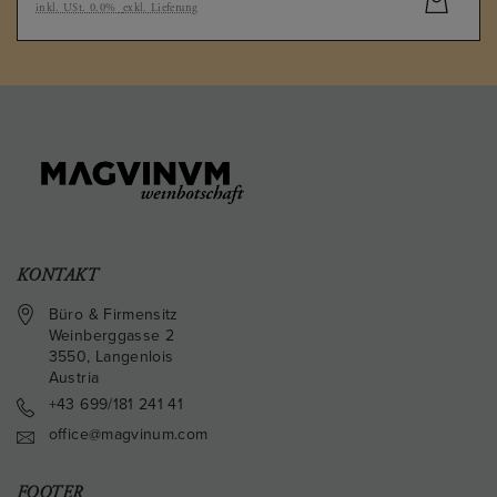
inkl. USt. 0.0%
exkl. Lieferung
KONTAKT
Büro & Firmensitz
Weinberggasse 2
3550
,
Langenlois
Austria
+43 699/181 241 41
office@magvinum.com
FOOTER