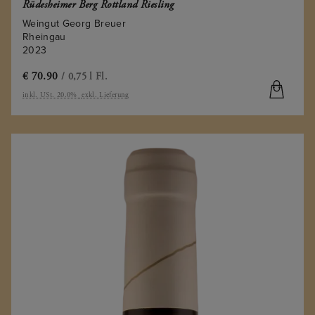
Rüdesheimer Berg Rottland Riesling
Weingut Georg Breuer
Rheingau
2023
€
70.90
/ 0,75 l Fl.
inkl. USt. 20.0%
exkl. Lieferung