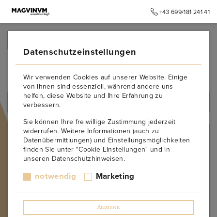
+43 699/181 241 41
➥
ZURÜCK ZUR STARTSEITE
Datenschutzeinstellungen
2023
Wir verwenden Cookies auf unserer Website. Einige
von ihnen sind essenziell, während andere uns
helfen, diese Website und Ihre Erfahrung zu
ALLE PRODUKTE
verbessern.
Sie können Ihre freiwillige Zustimmung jederzeit
widerrufen. Weitere Informationen (auch zu
JAHRGANG
Datenübermittlungen) und Einstellungsmöglichkeiten
finden Sie unter "Cookie Einstellungen" und in
1970
unseren Datenschutzhinweisen.
1975
1977
notwendig
Marketing
1978
1981
1982
Anpassen
1985