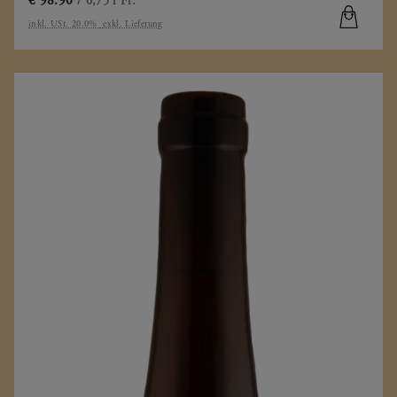
€
98.90
/ 0,75 l Fl.
inkl. USt. 20.0%
exkl. Lieferung