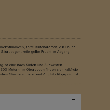
teinobstnuancen, zarte Blütenaromen, ein Hauch
 Säurebogen, reife gelbe Frucht im Abgang,
rg ist eine nach Süden und Südwesten
 300 Metern. Im Oberboden finden sich kalkfreie
ndem Glimmerschiefer und Amphibolit geprägt ist,
Struktur verleiht. Der Name Seeberg (See Berg) ist
einen Berg mit einem Teich, wobei die Weingärten
MEHR ERFAHREN
onzentriert waren.