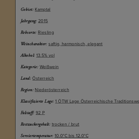
Kamptal
Gebiet:
2015
Jahrgang:
Riesling
Rebsorte:
saftig, harmonisch, elegant
Weincharakter:
13.5% vol
Alkohol:
Weißwein
Kategorie:
Österreich
Land:
Niederösterreich
Region:
1 ÖTW Lage Österreichische Traditionsw
Klassifizierte Lage:
92 P
Falstaff:
trocken / brut
Restzuckergehalt:
10.0°C bis 12.0°C
Serviertemperatur: