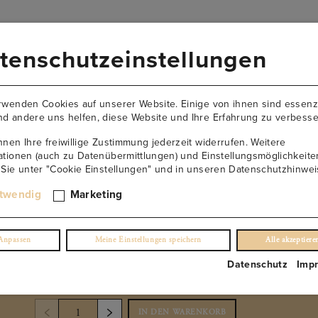
VERSANDKOSTENFREI AB 149€
tenschutzeinstellungen
AKTUELLES
NEWSLETTER
KONTAKT
ÜBER U
rwenden Cookies auf unserer Website. Einige von ihnen sind essenzi
d andere uns helfen, diese Website und Ihre Erfahrung zu verbesse
nnen Ihre freiwillige Zustimmung jederzeit widerrufen. Weitere
ationen (auch zu Datenübermittlungen) und Einstellungsmöglichkeite
 Sie unter "Cookie Einstellungen" und in unseren Datenschutzhinwei
Seeberg Riesling
twendig
Marketing
(0)
Anpassen
Meine Einstellungen speichern
Alle akzeptiere
€
33.90
/ 0,75 l Fl.
Datenschutz
Imp
inkl. USt. 0.0%
exkl. Lieferung
IN DEN WARENKORB