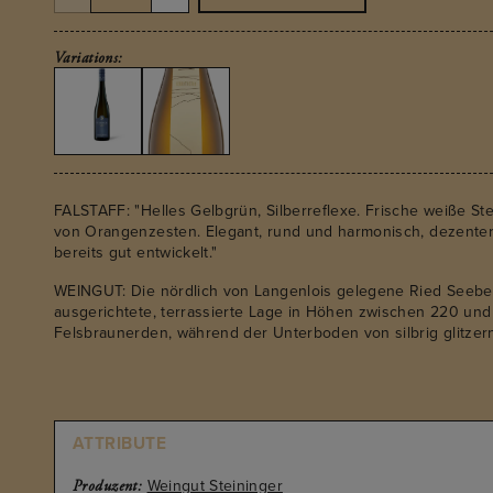
Variations:
FALSTAFF: "Helles Gelbgrün, Silberreflexe. Frische weiße S
von Orangenzesten. Elegant, rund und harmonisch, dezenter
bereits gut entwickelt."
WEINGUT: Die nördlich von Langenlois gelegene Ried Seebe
ausgerichtete, terrassierte Lage in Höhen zwischen 220 und
Felsbraunerden, während der Unterboden von silbrig glitzer
was den Weinen ihre charakteristische Mineralität und feine 
bereits in historischen Karten verzeichnet und verweist auf 
ursprünglich am Bergrücken und im östlichen Teil der Ried k
ATTRIBUTE
Weingut Steininger
Produzent: