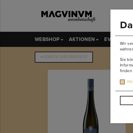
Da
WEBSHOP
AKTIONEN
EVENTS
Wir ve
währen
➥
ZURÜCK ZUR STARTSEITE
Sie kö
Inform
finden
no