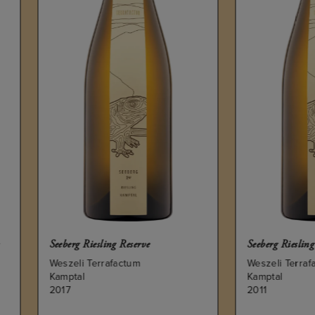
erg Riesling Reserve
Seeberg Riesling Reserve
eli Terrafactum
Weszeli Terrafactum
ptal
Kamptal
7
2011