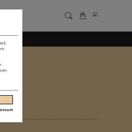
NS
ell,
rn.
n
sen.
n
ressum