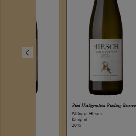
Ried Heiligenstein Riesling Reserve
Seeb
Weingut Hirsch
Wesz
Kamptal
Kam
2015
201