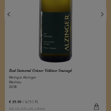
d Steinertal Grüner Veltliner Smaragd
Ried 
ngut Alzinger
Weing
chau
Wach
18
2015
9.90
€
51.
/ 0,75 l Fl.
. USt. 0.0%
exkl. Lieferung
inkl. U