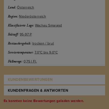
Österreich
Land:
Niederösterreich
Region:
Wachau Smaragd
Klassifizierte Lage:
95-97 P
Falstaff:
trocken / brut
Restzuckergehalt:
7.0°C bis 9.0°C
Serviertemperatur:
0,75 l Fl.
Füllmenge:
KUNDENBEWERTUNGEN
KUNDENFRAGEN & ANTWORTEN
Es konnten keine Bewertungen geladen werden.