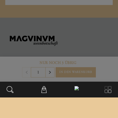
KONTAKT
NUR NOCH 3 ÜBRIG
Büro & Firmensitz
IN DEN WARENKORB
Weinberggasse 2
3550
,
Langenlois
Austria
+43 699/181 241 41
office@magvinum.com
FOOTER