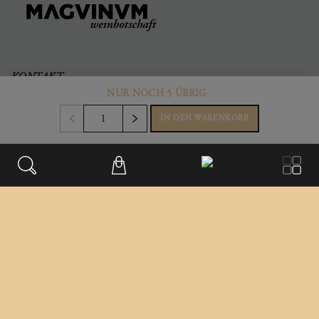
KONTAKT
NUR NOCH 5 ÜBRIG
Büro & Firmensitz
Weinberggasse 2
IN DEN WARENKORB
3550
,
Langenlois
Austria
+43 699/181 241 41
office@magvinum.com
FOOTER
Datenschutz
Impressum
Versandinformationen
Differenzbesteuert