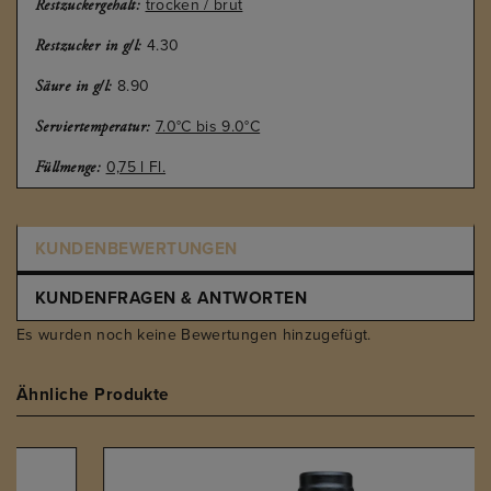
trocken / brut
Restzuckergehalt:
4.30
Restzucker in g/l:
8.90
Säure in g/l:
7.0°C bis 9.0°C
Serviertemperatur:
0,75 l Fl.
Füllmenge:
KUNDENBEWERTUNGEN
KUNDENFRAGEN & ANTWORTEN
Es wurden noch keine Bewertungen hinzugefügt.
Ähnliche Produkte