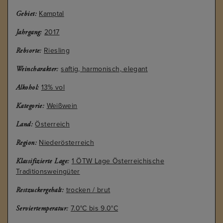
Kamptal
Gebiet:
2017
Jahrgang:
Riesling
Rebsorte:
saftig, harmonisch, elegant
Weincharakter:
13% vol
Alkohol:
Weißwein
Kategorie:
Österreich
Land:
Niederösterreich
Region:
1 ÖTW Lage Österreichische
Klassifizierte Lage:
Traditionsweingüter
trocken / brut
Restzuckergehalt:
7.0°C bis 9.0°C
Serviertemperatur: