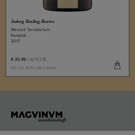
Seeberg Riesling Reserve
Weszeli Terrafactum
Kamptal
2017
€
33.90
/ 0,75 l Fl.
inkl. USt. 20.0%
exkl. Lieferung