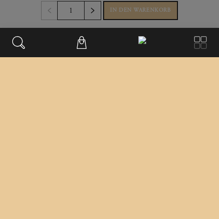
IN DEN WARENKORB
KONTAKT
Büro & Firmensitz
Weinberggasse 2
3550
,
Langenlois
Austria
+43 699/181 241 41
office@magvinum.com
FOOTER
Datenschutz
Impressum
Versandinformationen
Differenzbesteuert