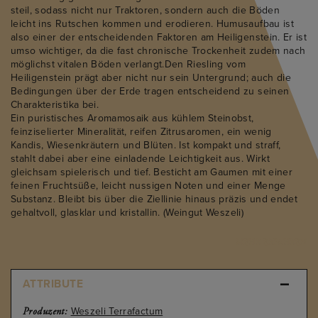
steil, sodass nicht nur Traktoren, sondern auch die Böden
leicht ins Rutschen kommen und erodieren. Humusaufbau ist
also einer der entscheidenden Faktoren am Heiligenstein. Er ist
umso wichtiger, da die fast chronische Trockenheit zudem nach
möglichst vitalen Böden verlangt.Den Riesling vom
Heiligenstein prägt aber nicht nur sein Untergrund; auch die
Bedingungen über der Erde tragen entscheidend zu seinen
Charakteristika bei.
Ein puristisches Aromamosaik aus kühlem Steinobst,
feinziselierter Mineralität, reifen Zitrusaromen, ein wenig
Kandis, Wiesenkräutern und Blüten. Ist kompakt und straff,
stahlt dabei aber eine einladende Leichtigkeit aus. Wirkt
gleichsam spielerisch und tief. Besticht am Gaumen mit einer
feinen Fruchtsüße, leicht nussigen Noten und einer Menge
Substanz. Bleibt bis über die Ziellinie hinaus präzis und endet
gehaltvoll, glasklar und kristallin. (Weingut Weszeli)
MEHR ERFAHREN
ATTRIBUTE
Weszeli Terrafactum
Produzent: