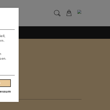
NS
ell,
rn.
n
sen.
n
ressum