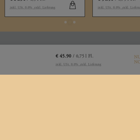
 USt. 0.0%
exkl. Lieferung
inkl. USt. 0.0%
exkl. Lieferung
AKT
FOOTER
€
45.90
/ 0,75 l Fl.
N
ro & Firmensitz
Datenschutz
NO
inkl. USt. 0.0%
exkl. Lieferung
inberggasse 2
Impressum
50
,
Langenlois
stria
Versandinformationen
3 699/181 241 41
Differenzbesteuert
fice@magvinum.com