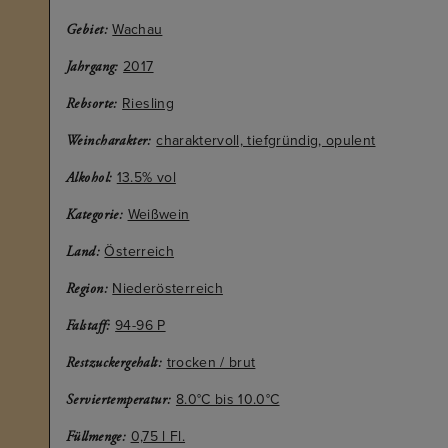
Wachau
Gebiet:
2017
Jahrgang:
Riesling
Rebsorte:
charaktervoll, tiefgründig, opulent
Weincharakter:
13.5% vol
Alkohol:
Weißwein
Kategorie:
Österreich
Land:
Niederösterreich
Region:
94-96 P
Falstaff:
trocken / brut
Restzuckergehalt:
8.0°C bis 10.0°C
Serviertemperatur:
0,75 l Fl.
Füllmenge: