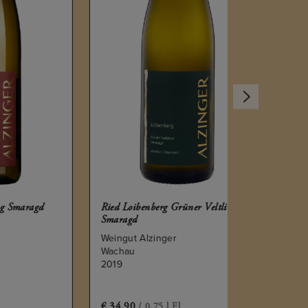
Grüner Veltl
Weingut Alz
Wachau
d
Ried Loibenberg Grüner Veltliner
2021
Smaragd
Weingut Alzinger
Wachau
2019
€
34.90
€
36.90
/ 0,75 l Fl.
/ 0,