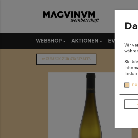
Da
WEBSHOP
AKTIONEN
EVENTS
Wir ve
währen
➥
ZURÜCK ZUR STARTSEITE
Sie kö
Inform
finden
no