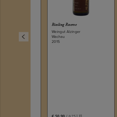
Riesling Reserve
Weingut Alzinger
Wachau
2015
Ried
Wein
Wac
201
€
50.90
€
8
/ 0,75 l Fl.