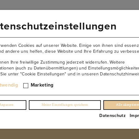
VERSANDKOSTENFREI AB 149€
tenschutzeinstellungen
AKTUELLES
NEWSLETTER
KONTAKT
ÜBER U
rwenden Cookies auf unserer Website. Einige von ihnen sind essenzi
d andere uns helfen, diese Website und Ihre Erfahrung zu verbesse
nnen Ihre freiwillige Zustimmung jederzeit widerrufen. Weitere
ationen (auch zu Datenübermittlungen) und Einstellungsmöglichkeite
 Sie unter "Cookie Einstellungen" und in unseren Datenschutzhinwei
Riesling Reserve
twendig
Marketing
(0)
Anpassen
Meine Einstellungen speichern
Alle akzeptiere
€
45.90
/ 0,75 l Fl.
Datenschutz
Imp
inkl. USt. 0.0%
exkl. Lieferung
NUR NOCH 3 ÜBRIG