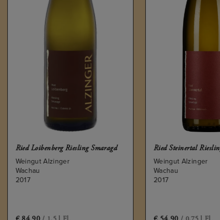
 Loibenberg Riesling Smaragd
Ried Steinertal Riesling Smarag
gut Alzinger
Weingut Alzinger
hau
Wachau
7
2017
4.90
€
54.90
/ 1,5 l Fl.
/ 0,75 l Fl.