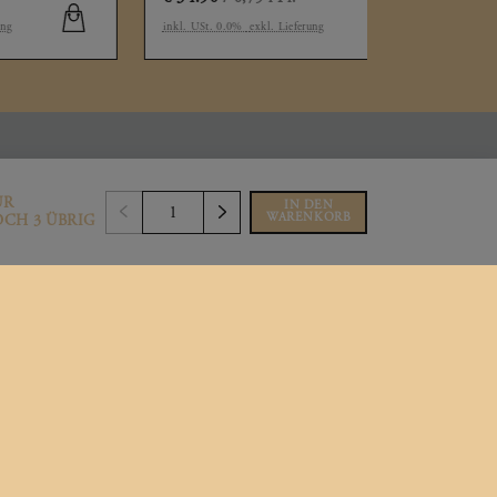
inkl. USt. 0.0%
exkl. Lieferung
inkl. USt. 0.0%
UR
IN DEN
WARENKORB
CH 3 ÜBRIG