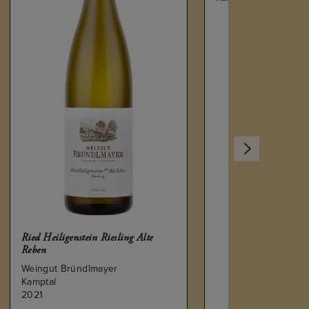
te
Maximum Weissburgunder
15% auf Alles außer GV und
Riesling
Weingut Hiedler
Kamptal