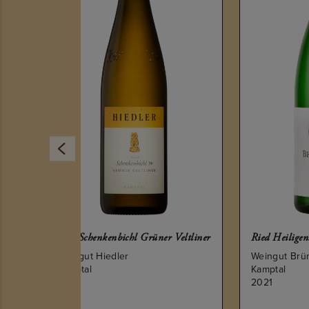
rüner Veltliner
Ried Heiligenstein Riesling
Ri
Weingut Bründlmayer
We
Kamptal
Ka
2021
2