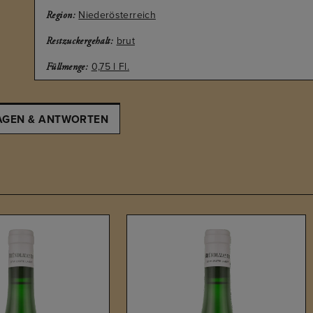
Niederösterreich
Region:
brut
Restzuckergehalt:
0,75 l Fl.
Füllmenge:
AGEN & ANTWORTEN