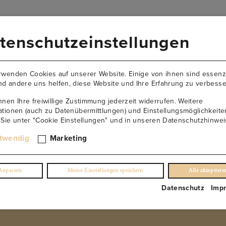
VERSANDKOSTENFREI AB 149€
tenschutzeinstellungen
AKTUELLES
NEWSLETTER
KONTAKT
ÜBER U
rwenden Cookies auf unserer Website. Einige von ihnen sind essenzi
d andere uns helfen, diese Website und Ihre Erfahrung zu verbesse
nnen Ihre freiwillige Zustimmung jederzeit widerrufen. Weitere
ationen (auch zu Datenübermittlungen) und Einstellungsmöglichkeite
 Sie unter "Cookie Einstellungen" und in unseren Datenschutzhinwei
Blanc de Noirs Sekt Brut
twendig
Marketing
(0)
Anpassen
Meine Einstellungen speichern
Alle akzeptiere
€
29.90
/ 0,75 l Fl.
Datenschutz
Imp
inkl. USt. 20.0%
exkl. Lieferung
NUR NOCH 6 ÜBRIG