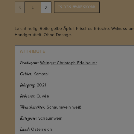
IN DEN WARENKORB
Leicht hefig. Reife gelbe Äpfel. Frisches Brioche. Walnuss u
Handgerüttelt. Ohne Dosage.
ATTRIBUTE
Weingut Christoph Edelbauer
Produzent:
Kamptal
Gebiet:
2021
Jahrgang:
Cuvée
Rebsorte:
Schaumwein weiß
Weincharakter:
Schaumwein
Kategorie:
Österreich
Land: