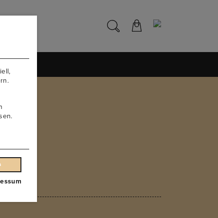
NS
ell,
rn.
n
sen.
n
ressum