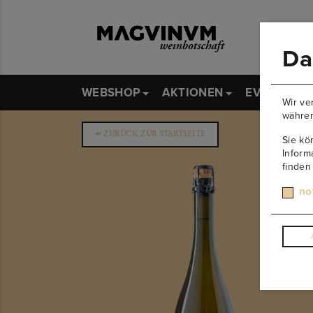
Da
WEBSHOP
AKTIONEN
EVENTS
Wir ve
währen
➥
ZURÜCK ZUR STARTSEITE
Sie kö
Inform
finden
no