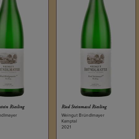
ed Steinmassl Riesling
Ried Heiligenstein Riesling Al
Reben
ingut Bründlmayer
Weingut Bründlmayer
mptal
Kamptal
021
2021