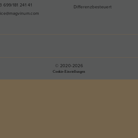
3 699/181 241 41
Differenzbesteuert
fice@magvinum.com
© 2020-2026
Cookie-Einstellungen