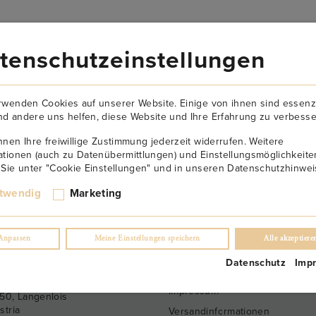
VERSANDKOSTENFREI AB 149€
tenschutzeinstellungen
AKTUELLES
NEWSLETTER
KONTAKT
ÜBER U
rwenden Cookies auf unserer Website. Einige von ihnen sind essenzi
d andere uns helfen, diese Website und Ihre Erfahrung zu verbesse
nnen Ihre freiwillige Zustimmung jederzeit widerrufen. Weitere
ationen (auch zu Datenübermittlungen) und Einstellungsmöglichkeite
 Sie unter "Cookie Einstellungen" und in unseren Datenschutzhinwei
ntlocation
twendig
Marketing
Anpassen
Meine Einstellungen speichern
Alle akzeptiere
AKT
FOOTER
Datenschutz
Imp
ro & Firmensitz
Datenschutz
inberggasse 2
Impressum
50
,
Langenlois
stria
Versandinformationen