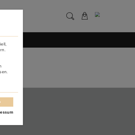
NS
ell,
rn.
n
sen.
n
ressum